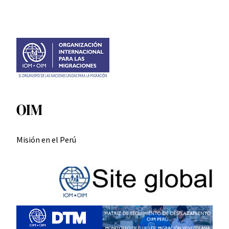
Skip
to
content
OIM
Misión en el Perú